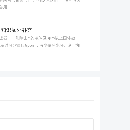
用...
器知识额外补充
 能除去**的液体及3μm以上固体微
残留油分含量仅5ppm，有少量的水分、灰尘和