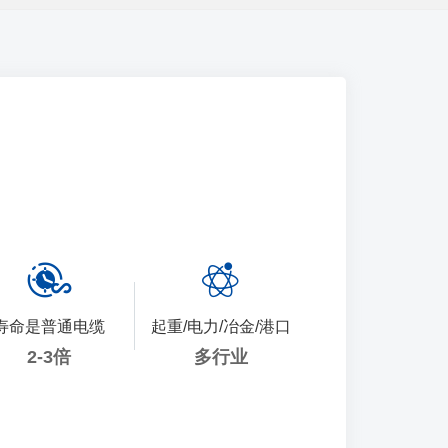
寿命是普通电缆
起重/电力/冶金/港口
2-3倍
多行业