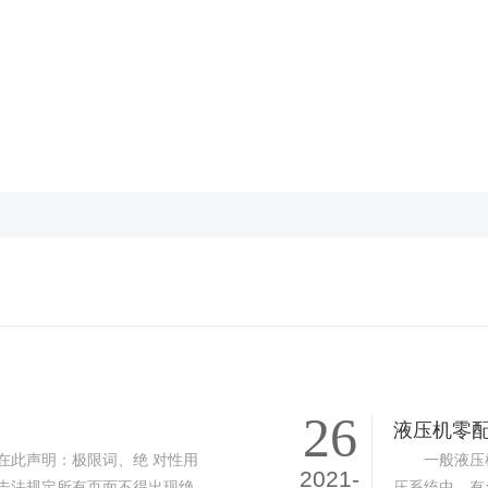
26
液压机零
在此声明：极限词、绝 对性用
一般液压机
2021-
告法规定所有页面不得出现绝
压系统中，有