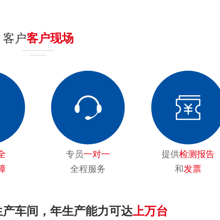
客户
客户现场
全
专员
一对一
提供
检测报告
障
全程服务
和
发票
生产车间，年生产能力可达
上万台