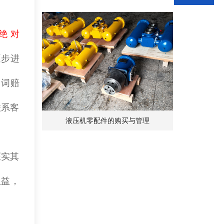
绝
对
逐步进
用词赔
联系客
液压机零配件的购买与管理
证实其
权益，