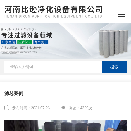
首页
关于我们
产品中心
新闻资讯
客户案例
滤芯案例
资质荣誉
发布时间：2021-07-26
浏览：4329次
厂房设备