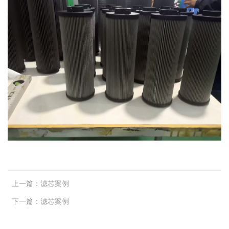
联系我们
上一篇：
滤芯案例
下一篇：
滤芯案例